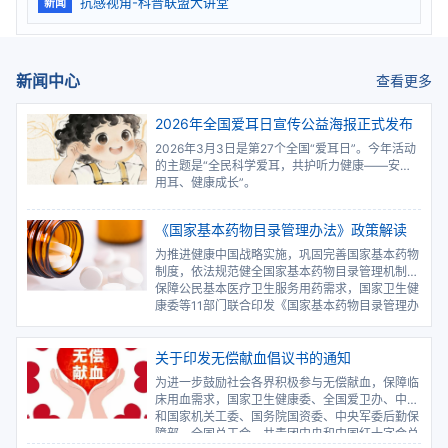
抗感视角-科普联盟大讲堂
新闻
新闻中心
查看更多
2026年全国爱耳日宣传公益海报正式发布
2026年3月3日是第27个全国“爱耳日”。今年活动
的主题是“全民科学爱耳，共护听力健康——安全
用耳、健康成长”。
《国家基本药物目录管理办法》政策解读
为推进健康中国战略实施，巩固完善国家基本药物
制度，依法规范健全国家基本药物目录管理机制，
保障公民基本医疗卫生服务用药需求，国家卫生健
康委等11部门联合印发《国家基本药物目录管理办
法》。
关于印发无偿献血倡议书的通知
为进一步鼓励社会各界积极参与无偿献血，保障临
床用血需求，国家卫生健康委、全国爱卫办、中央
和国家机关工委、国务院国资委、中央军委后勤保
障部、全国总工会、共青团中央和中国红十字会总